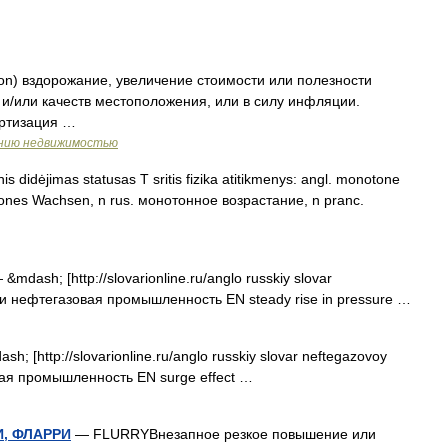
ion) вздорожание, увеличение стоимости или полезности
и/или качеств местоположения, или в силу инфляции.
ртизация …
ению недвижимостью
 didėjimas statusas T sritis fizika atitikmenys: angl. monotone
tones Wachsen, n rus. монотонное возрастание, n pranc.
&mdash; [http://slovarionline.ru/anglo russkiy slovar
ики нефтегазовая промышленность EN steady rise in pressure …
h; [http://slovarionline.ru/anglo russkiy slovar neftegazovoy
вая промышленность EN surge effect …
, ФЛАРРИ
— FLURRYВнезапное резкое повышение или