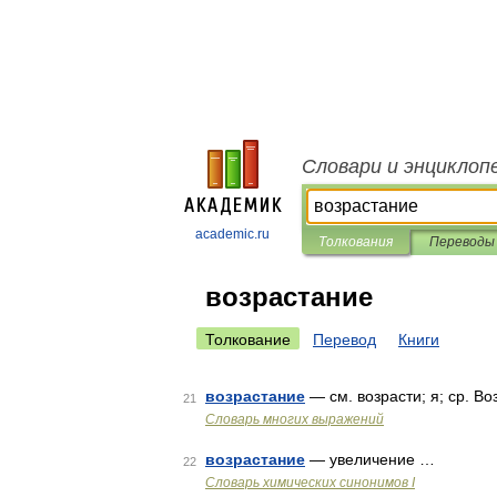
Словари и энциклоп
academic.ru
Толкования
Переводы
возрастание
Толкование
Перевод
Книги
возрастание
— см. возрасти; я; ср. В
21
Словарь многих выражений
возрастание
— увеличение …
22
Cловарь химических синонимов I