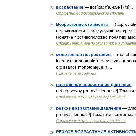
возрастание
— воз/раст/а/ни/е [й/э] …
23
Морфемно-орфографический словарь
Возрастание стоимости
— (appreciat
24
недвижимости в силу улучшения среды 
Понятие противоположно понятию амо
Словарь терминов по экспертизе и управл
монотонное возрастание
— monotoninis
25
increase; monotonic increase vok. mono
croissance monotonique, f …
Fizikos terminų žodynas
постоянное возрастание давления
— 
26
neftegazovoy promyishlennosti/] Темат
Справочник технического переводчика
резкое возрастание давления
— &mdas
27
promyishlennosti/] Тематики нефтегазо
Справочник технического переводчика
РЕЗКОЕ ВОЗРАСТАНИЕ АКТИВНОСТИ
28