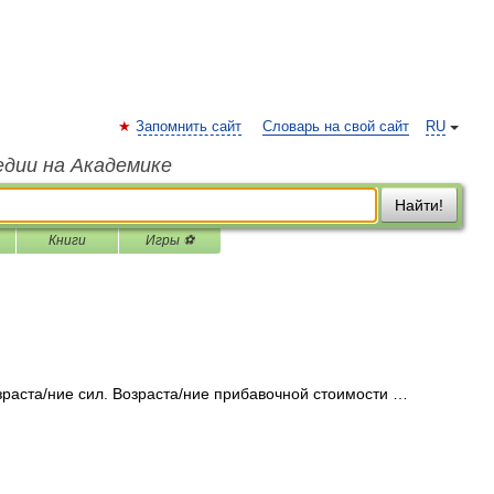
Запомнить сайт
Словарь на свой сайт
RU
едии на Академике
Найти!
Книги
Игры ⚽
озраста/ние сил. Возраста/ние прибавочной стоимости …