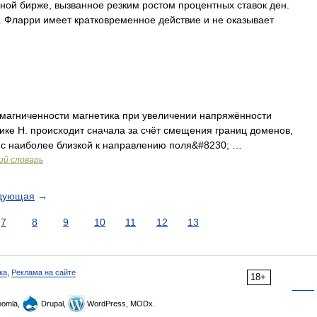
ной бирже, вызванное резким ростом процентных ставок ден.
п. Фларри имеет кратковременное действие и не оказывает
магниченности магнетика при увеличении напряжённости
ике Н. происходит сначала за счёт смещения границ доменов,
 с наиболее близкой к направлению поля&#8230; …
ий словарь
дующая
→
7
8
9
10
11
12
13
ка
,
Реклама на сайте
18+
omla,
Drupal,
WordPress, MODx.