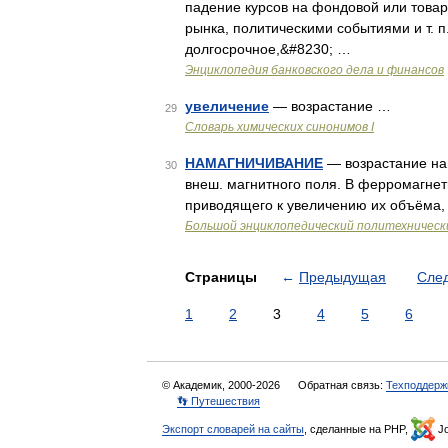
падение курсов на фондовой или товар
рынка, политическими событиями и т. 
долгосрочное,&#8230; …
Энциклопедия банковского дела и финансов
увеличение
— возрастание …
29
Cловарь химических синонимов I
НАМАГНИЧИВАНИЕ
— возрастание на
30
внеш. магнитного поля. В ферромагнет
приводящего к увеличению их объёма,
Большой энциклопедический политехническ
Страницы
←
Предыдущая
Сле
1
2
3
4
5
6
© Академик, 2000-2026
Обратная связь:
Техподдерж
👣 Путешествия
Экспорт словарей на сайты
, сделанные на PHP,
Jo